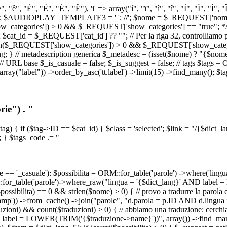
, "ê", "É", "Ë", "È", "Ê"), 'i' => array("í", "ï", "ì", "î", "Í", "Ï", "Ì",
', '\n') ); $AUDIOPLAY_TEMPLATE3 = '
'; //
'; $nome = $_REQUEST['nome_s
tegories']) > 0 && $_REQUEST['show_categories'] == "true"; */ // Us
at_id = $_REQUEST['cat_id'] ?? ""; // Per la riga 32, controlliamo prim
n($_REQUEST['show_categories']) > 0 && $_REQUEST['show_categories'
ang; } // metadescription generica $_metadesc = (isset($nome) ? "{$nome}
RL base $_is_casuale = false; $_is_suggest = false; // tags $tags = ORM
, array("label")) ->order_by_asc('tt.label') ->limit(15) ->find_many(); $
ie") . "
$tag) { if ($tag->ID == $cat_id) { $class = 'selected'; $link = "/{$dict_
 } $tags_code .= "
== '_casuale'): $possibilita = ORM::for_table('parole') ->where('ling
ORM::for_table('parole')->where_raw("lingua = '{$dict_lang}' AND lab
t($possibilita) == 0 && strlen($nome) > 0) { // provo a tradurre la paro
_stamp')) ->from_cache() ->join("parole", "d.parola = p.ID AND d.lingua
uzioni) && count($traduzioni) > 0) { // abbiamo una traduzione: cerchia
bel = LOWER(TRIM('{$traduzione->name}'))", array()) ->find_many(); } i