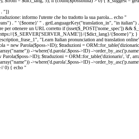
e), $from = $dict_lang, 5); if (count($possibilita) > 0) { $_suggest = g
. "]}
a traduzione: informo l'utente che ho tradotto la sua parola... echo "
") . " '{$nome}' " . getLanguageKey("translation_in", "in italian") .
ridirigere per ottenere un URL corretto if (isset($_POST['nome_spec']) 
cation: https://{$_SERVER['SERVER_NAME']}/{$dict_lang}/{$nome}"); }
iption_frase_1", "Learn Italian pronunciation and translation online
ola = new Parola($poss->ID); $traduzioni = ORM::for_table('dizionario',
 array("name")) ->where('d.parola',$poss->ID) ->order_by_asc('p.name') 
s->ID); $traduzioni = ORM::for_table('dizionario', 'd', array("p
, array("name")) ->where('d.parola',$poss->ID) ->order_by_asc('p.name
>
//
0) { echo "