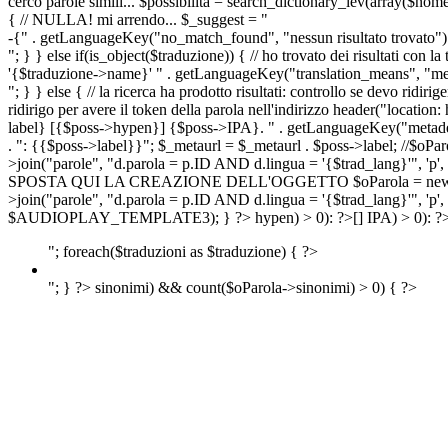
cerco parole simili... $possibilita = search_dictionary_lev(array($nom
{ // NULLA! mi arrendo... $_suggest = "
-{" . getLanguageKey("no_match_found", "nessun risultato trovato") 
"; } } else if(is_object($traduzione)) { // ho trovato dei risultati con l
'{$traduzione->name}' " . getLanguageKey("translation_means", "means
"; } } else { // la ricerca ha prodotto risultati: controllo se devo 
ridirigo per avere il token della parola nell'indirizzo header("lo
label} [{$poss->hypen}] {$poss->IPA}. " . getLanguageKey("metadescr
. ": {{$poss->label}}"; $_metaurl = $_metaurl . $poss->label; //$oPar
>join("parole", "d.parola = p.ID AND d.lingua = '{$trad_lang}'", 'p',
SPOSTA QUI LA CREAZIONE DELL'OGGETTO $oParola = new Parola($pos
>join("parole", "d.parola = p.ID AND d.lingua = '{$trad_lang}'", 'p'
$AUDIOPLAY_TEMPLATE3); } ?>
hypen) > 0): ?>
[]
IPA) > 0): ?
"; foreach($traduzioni as $traduzione) { ?>
"; } ?>
sinonimi) && count($oParola->sinonimi) > 0) { ?>