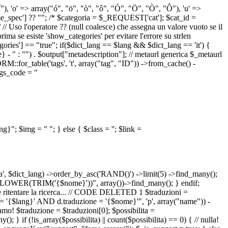
 "Î"), 'o' => array("ó", "ö", "ò", "ô", "Ó", "Ö", "Ò", "Ô"), 'u' =>
pec'] ?? ""; /* $categoria = $_REQUEST['cat']; $cat_id =
o l'operatore ?? (null coalesce) che assegna un valore vuoto se il
a se esiste 'show_categories' per evitare l'errore su strlen
] == "true"; if($dict_lang == $lang && $dict_lang == 'it') {
 - " : "") . $output["metadescription"]; // metaurl generica $_metaurl
::for_table('tags', 't', array("tag", "ID")) ->from_cache() -
tags_code = "
lang}"; $img = "
"; } else { $class = ''; $link =
ua', $dict_lang) ->order_by_asc('RAND()') ->limit(5) ->find_many();
el = LOWER(TRIM('{$nome}'))", array())->find_many(); } endif;
la e ritentare la ricerca... // CODE DELETED 1 $traduzioni =
 = '{$lang}' AND d.traduzione = '{$nome}'", 'p', array("name")) -
mo! $traduzione = $traduzioni[0]; $possibilita =
f (!is_array($possibilita) || count($possibilita) == 0) { // nulla!