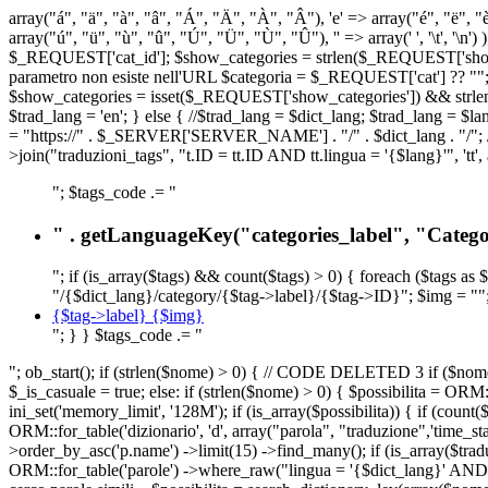
array("á", "ä", "à", "â", "Á", "Ä", "À", "Â"), 'e' => array("é", "ë", "è"
array("ú", "ü", "ù", "û", "Ú", "Ü", "Ù", "Û"), '' => array(' ', '\t
$_REQUEST['cat_id']; $show_categories = strlen($_REQUEST['show_ca
parametro non esiste nell'URL $categoria = $_REQUEST['cat'] ?? ""; $c
$show_categories = isset($_REQUEST['show_categories']) && strle
$trad_lang = 'en'; } else { //$trad_lang = $dict_lang; $trad_lang = $l
= "https://" . $_SERVER['SERVER_NAME'] . "/" . $dict_lang . "/"; // U
>join("traduzioni_tags", "t.ID = tt.ID AND tt.lingua = '{$lang}'", 'tt'
"; $tags_code .= "
" . getLanguageKey("categories_label", "Categor
"; if (is_array($tags) && count($tags) > 0) { foreach ($tags as 
"/{$dict_lang}/category/{$tag->label}/{$tag->ID}"; $img = "";
{$tag->label} {$img}
"; } } $tags_code .= "
"; ob_start(); if (strlen($nome) > 0) { // CODE DELETED 3 if ($nome 
$_is_casuale = true; else: if (strlen($nome) > 0) { $possibilita = 
ini_set('memory_limit', '128M'); if (is_array($possibilita)) { if (coun
ORM::for_table('dizionario', 'd', array("parola", "traduzione",'time
>order_by_asc('p.name') ->limit(15) ->find_many(); if (is_array($trad
ORM::for_table('parole') ->where_raw("lingua = '{$dict_lang}' AND la