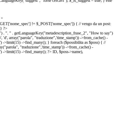
etLanguageKey("suggest", "forse cercavi"); $_is_suggest = true; } else
 "
&& $_GET['nome_spec'] != $_POST['nome_spec']) { // vengo da un post:
 } ?>
") . ". " . getLanguageKey("metadescription_frase_2", "How to say")
 'd', array("parola", "traduzione",'time_stamp')) ->from_cache() -
->limit(15) ->find_many(); } foreach ($possibilita as $poss) { //
arola", "traduzione",'time_stamp')) ->from_cache() -
') ->limit(15) ->find_many(); ?>
ID, $poss->name),