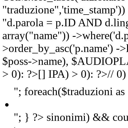
"traduzione",'time_stamp'))
"d.parola = p.ID AND d.lingu
array("name")) ->where('d.p
>order_by_asc('p.name') ->
$poss->name), $AUDIOP
> 0): ?>
[]
IPA) > 0): ?>
//
0)
"; foreach($traduzioni as
"; } ?>
sinonimi) && cou