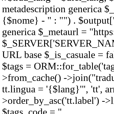
metadescription generica $_
{$nome} - " : "") . $output[
generica $_metaurl = "https:
$_SERVER['SERVER_NAME'] .
URL base $_is_casuale = fals
$tags = ORM::for_table('tags'
>from_cache() ->join("trad
tt.lingua = '{$lang}'", 'tt', a
>order_by_asc('tt.label') -
$tags_code = "