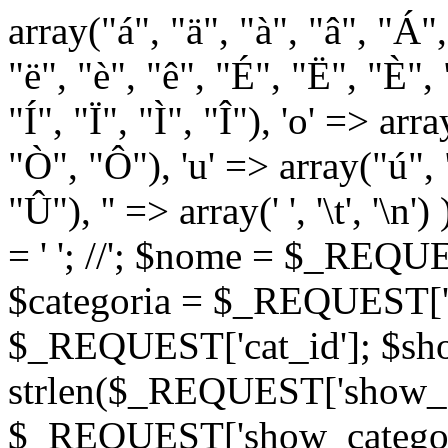
array("á", "ä", "à", "â", "Á"
"ë", "è", "ê", "É", "Ë", "È", "
"Í", "Ï", "Ì", "Î"), 'o' => ar
"Ò", "Ô"), 'u' => array("ú",
"Û"), '' => array(' ', '\t
= '
'; //
'; $nome = $_REQUES
$categoria = $_REQUEST['ca
$_REQUEST['cat_id']; $sho
strlen($_REQUEST['show_c
$_REQUEST['show_categorie