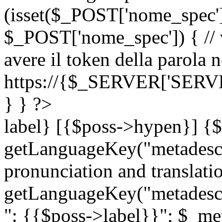
(isset($_POST['nome_spec
$_POST['nome_spec']) { // v
avere il token della parola n
https://{$_SERVER['SERV
} } ?>
label} [{$poss->hypen}] {$
getLanguageKey("metadescri
pronunciation and translation
getLanguageKey("metadescri
": {{$poss->label}}"; $_met