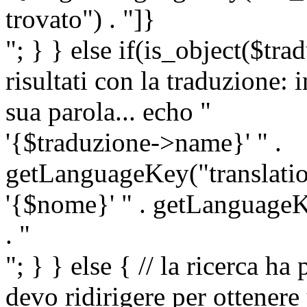
trovato") . "]}
"; } } else if(is_object($tra
risultati con la traduzione: 
sua parola... echo "
'{$traduzione->name}' " .
getLanguageKey("translatio
'{$nome}' " . getLanguageKe
. "
"; } } else { // la ricerca ha
devo ridirigere per ottenere