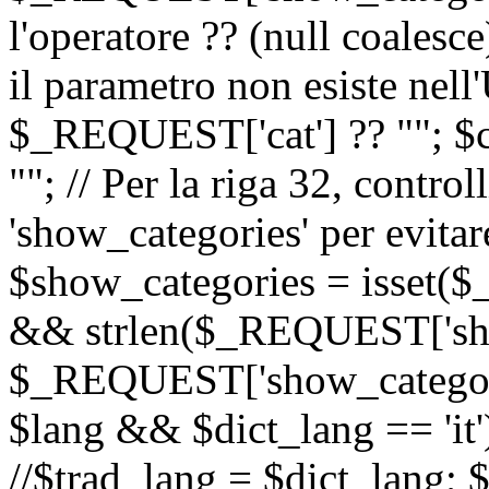
l'operatore ?? (null coalesc
il parametro non esiste nel
$_REQUEST['cat'] ?? ""; $
""; // Per la riga 32, contro
'show_categories' per evitare
$show_categories = isset(
&& strlen($_REQUEST['sho
$_REQUEST['show_categorie
$lang && $dict_lang == 'it')
//$trad_lang = $dict_lang; $