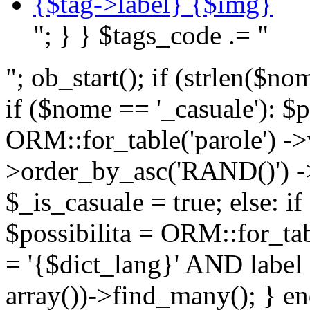
{$tag->label} {$img}
"; } } $tags_code .= "
"; ob_start(); if (strlen(
if ($nome == '_casuale'): $p
ORM::for_table('parole') ->w
>order_by_asc('RAND()') ->
$_is_casuale = true; else: i
$possibilita = ORM::for_ta
= '{$dict_lang}' AND lab
array())->find_many(); } en