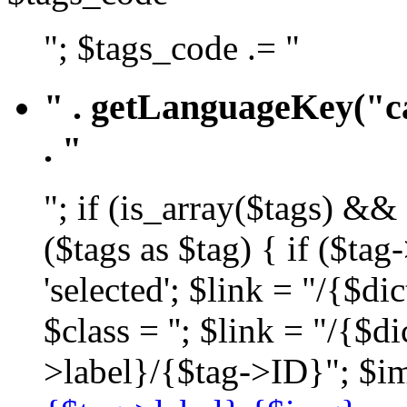
"; $tags_code .= "
" . getLanguageKey("ca
. "
"; if (is_array($tags) &&
($tags as $tag) { if ($ta
'selected'; $link = "/{$d
$class = ''; $link = "/{$
>label}/{$tag->ID}"; $im