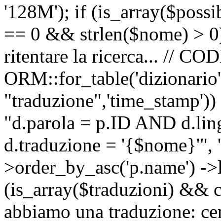
'128M'); if (is_array($possib
== 0 && strlen($nome) > 0) 
ritentare la ricerca... //
ORM::for_table('dizionario',
"traduzione",'time_stamp'))
"d.parola = p.ID AND d.li
d.traduzione = '{$nome}'", '
>order_by_asc('p.name') ->l
(is_array($traduzioni) && c
abbiamo una traduzione: ce