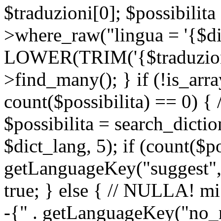
$traduzioni[0]; $possibilita
>where_raw("lingua = '{$di
LOWER(TRIM('{$traduzione-
>find_many(); } if (!is_array
count($possibilita) == 0) { /
$possibilita = search_dicti
$dict_lang, 5); if (count($p
getLanguageKey("suggest", 
true; } else { // NULLA! mi
-{" . getLanguageKey("no_m