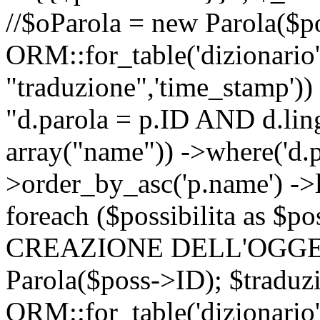
//$oParola = new Parola($p
ORM::for_table('dizionario',
"traduzione",'time_stamp'))
"d.parola = p.ID AND d.lingu
array("name")) ->where('d.p
>order_by_asc('p.name') ->
foreach ($possibilita as $
CREAZIONE DELL'OGGET
Parola($poss->ID); $traduz
ORM::for_table('dizionario',