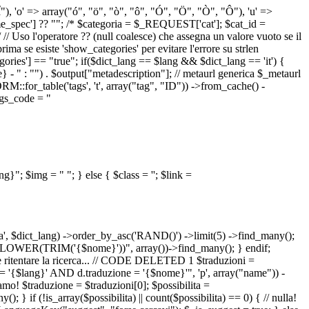
 "Î"), 'o' => array("ó", "ö", "ò", "ô", "Ó", "Ö", "Ò", "Ô"), 'u' =>
pec'] ?? ""; /* $categoria = $_REQUEST['cat']; $cat_id =
o l'operatore ?? (null coalesce) che assegna un valore vuoto se il
a se esiste 'show_categories' per evitare l'errore su strlen
] == "true"; if($dict_lang == $lang && $dict_lang == 'it') {
 - " : "") . $output["metadescription"]; // metaurl generica $_metaurl
::for_table('tags', 't', array("tag", "ID")) ->from_cache() -
tags_code = "
lang}"; $img = "
"; } else { $class = ''; $link =
ua', $dict_lang) ->order_by_asc('RAND()') ->limit(5) ->find_many();
el = LOWER(TRIM('{$nome}'))", array())->find_many(); } endif;
la e ritentare la ricerca... // CODE DELETED 1 $traduzioni =
 = '{$lang}' AND d.traduzione = '{$nome}'", 'p', array("name")) -
mo! $traduzione = $traduzioni[0]; $possibilita =
f (!is_array($possibilita) || count($possibilita) == 0) { // nulla!