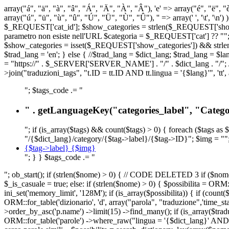
array("á", "ä", "à", "â", "Á", "Ä", "À", "Â"), 'e' => array("é", "ë", "è"
array("ú", "ü", "ù", "û", "Ú", "Ü", "Ù", "Û"), '' => array(' ', '\t
$_REQUEST['cat_id']; $show_categories = strlen($_REQUEST['show_ca
parametro non esiste nell'URL $categoria = $_REQUEST['cat'] ?? ""; $c
$show_categories = isset($_REQUEST['show_categories']) && strle
$trad_lang = 'en'; } else { //$trad_lang = $dict_lang; $trad_lang = $l
= "https://" . $_SERVER['SERVER_NAME'] . "/" . $dict_lang . "/"; // U
>join("traduzioni_tags", "t.ID = tt.ID AND tt.lingua = '{$lang}'", 'tt'
"; $tags_code .= "
" . getLanguageKey("categories_label", "Categor
"; if (is_array($tags) && count($tags) > 0) { foreach ($tags as 
"/{$dict_lang}/category/{$tag->label}/{$tag->ID}"; $img = "";
{$tag->label} {$img}
"; } } $tags_code .= "
"; ob_start(); if (strlen($nome) > 0) { // CODE DELETED 3 if ($nome 
$_is_casuale = true; else: if (strlen($nome) > 0) { $possibilita = 
ini_set('memory_limit', '128M'); if (is_array($possibilita)) { if (coun
ORM::for_table('dizionario', 'd', array("parola", "traduzione",'time
>order_by_asc('p.name') ->limit(15) ->find_many(); if (is_array($trad
ORM::for_table('parole') ->where_raw("lingua = '{$dict_lang}' AND la