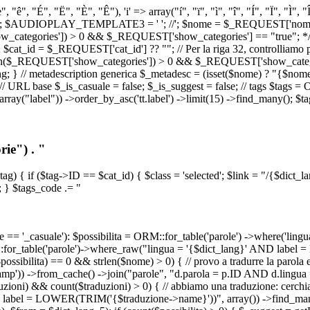
, "ê", "É", "Ë", "È", "Ê"), 'i' => array("í", "ï", "ì", "î", "Í", "Ï", "Ì",
', '\n') ); $AUDIOPLAY_TEMPLATE3 = '
'; //
'; $nome = $_REQUEST['nome_s
tegories']) > 0 && $_REQUEST['show_categories'] == "true"; */ // Us
at_id = $_REQUEST['cat_id'] ?? ""; // Per la riga 32, controlliamo prim
n($_REQUEST['show_categories']) > 0 && $_REQUEST['show_categories'
ang; } // metadescription generica $_metadesc = (isset($nome) ? "{$nome}
RL base $_is_casuale = false; $_is_suggest = false; // tags $tags = ORM
, array("label")) ->order_by_asc('tt.label') ->limit(15) ->find_many(); $
ie") . "
$tag) { if ($tag->ID == $cat_id) { $class = 'selected'; $link = "/{$dict_
 } $tags_code .= "
== '_casuale'): $possibilita = ORM::for_table('parole') ->where('ling
ORM::for_table('parole')->where_raw("lingua = '{$dict_lang}' AND lab
t($possibilita) == 0 && strlen($nome) > 0) { // provo a tradurre la paro
_stamp')) ->from_cache() ->join("parole", "d.parola = p.ID AND d.lingua
uzioni) && count($traduzioni) > 0) { // abbiamo una traduzione: cerchia
bel = LOWER(TRIM('{$traduzione->name}'))", array()) ->find_many(); } i