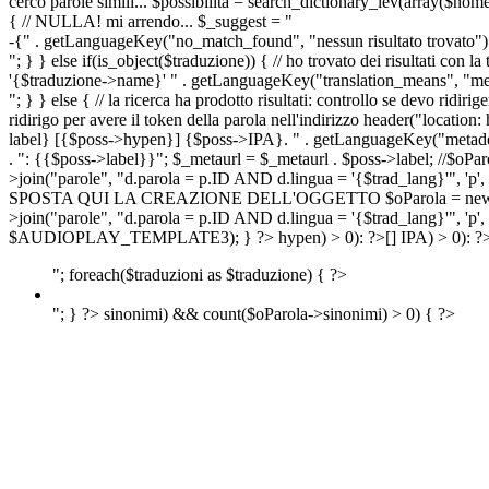
cerco parole simili... $possibilita = search_dictionary_lev(array($nom
{ // NULLA! mi arrendo... $_suggest = "
-{" . getLanguageKey("no_match_found", "nessun risultato trovato") 
"; } } else if(is_object($traduzione)) { // ho trovato dei risultati con l
'{$traduzione->name}' " . getLanguageKey("translation_means", "means
"; } } else { // la ricerca ha prodotto risultati: controllo se devo 
ridirigo per avere il token della parola nell'indirizzo header("lo
label} [{$poss->hypen}] {$poss->IPA}. " . getLanguageKey("metadescr
. ": {{$poss->label}}"; $_metaurl = $_metaurl . $poss->label; //$oPar
>join("parole", "d.parola = p.ID AND d.lingua = '{$trad_lang}'", 'p',
SPOSTA QUI LA CREAZIONE DELL'OGGETTO $oParola = new Parola($pos
>join("parole", "d.parola = p.ID AND d.lingua = '{$trad_lang}'", 'p'
$AUDIOPLAY_TEMPLATE3); } ?>
hypen) > 0): ?>
[]
IPA) > 0): ?
"; foreach($traduzioni as $traduzione) { ?>
"; } ?>
sinonimi) && count($oParola->sinonimi) > 0) { ?>