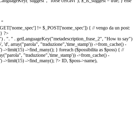
etLanguageKey("suggest", "forse cercavi"); $_is_suggest = true; } else
 "
&& $_GET['nome_spec'] != $_POST['nome_spec']) { // vengo da un post:
 } ?>
") . ". " . getLanguageKey("metadescription_frase_2", "How to say")
 'd', array("parola", "traduzione",'time_stamp')) ->from_cache() -
->limit(15) ->find_many(); } foreach ($possibilita as $poss) { //
arola", "traduzione",'time_stamp')) ->from_cache() -
') ->limit(15) ->find_many(); ?>
ID, $poss->name),