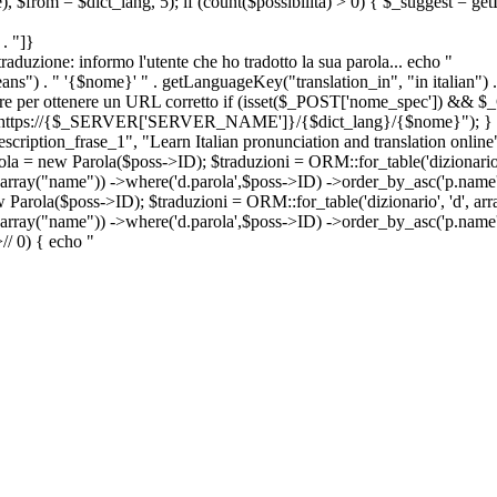
e), $from = $dict_lang, 5); if (count($possibilita) > 0) { $_suggest = g
. "]}
a traduzione: informo l'utente che ho tradotto la sua parola... echo "
") . " '{$nome}' " . getLanguageKey("translation_in", "in italian") .
ridirigere per ottenere un URL corretto if (isset($_POST['nome_spec']) 
cation: https://{$_SERVER['SERVER_NAME']}/{$dict_lang}/{$nome}"); }
iption_frase_1", "Learn Italian pronunciation and translation online
ola = new Parola($poss->ID); $traduzioni = ORM::for_table('dizionario',
 array("name")) ->where('d.parola',$poss->ID) ->order_by_asc('p.name') 
s->ID); $traduzioni = ORM::for_table('dizionario', 'd', array("p
, array("name")) ->where('d.parola',$poss->ID) ->order_by_asc('p.name
>
//
0) { echo "